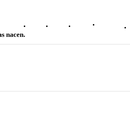
Formación
Eventos
Noticias
Contacto
Aula Virtual
as nacen.