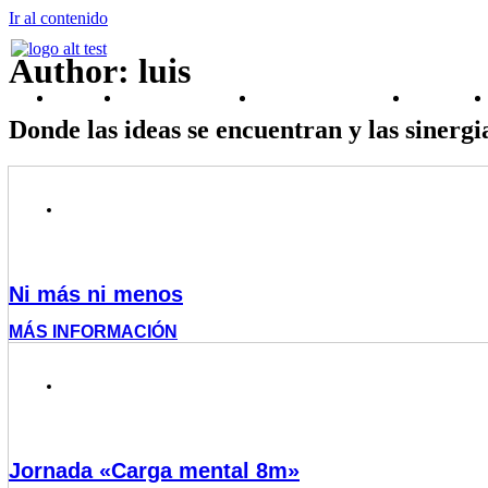
Ir al contenido
Author:
luis
Inicio
Sobre Nosotros
AJEs Provinciales
Viveros
Donde las ideas se encuentran y las sinergi
25 DE MARZO DE 2026
Ni más ni menos
MÁS INFORMACIÓN
6 MARZO 2026
Jornada «Carga mental 8m»