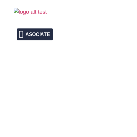
MUJER GLOBAL: L
INICIO
SOBRE NOSOTROS
AJES PROVINCIA
ASOCIATE
Miérc