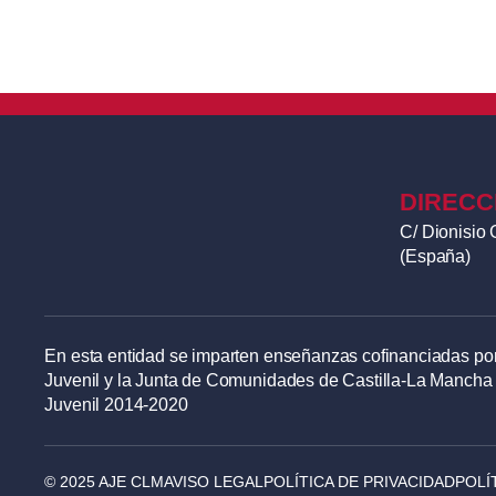
Corporativos de AERCE.
13:00h Cóctel networking
14:30h – 16:30h – Taller P
Teresa Guillén, S&B Partn
DIRECC
C/ Dionisio 
(España)
En esta entidad se imparten enseñanzas cofinanciadas por
Juvenil y la Junta de Comunidades de Castilla-La Mancha
Juvenil 2014-2020
© 2025 AJE CLM
AVISO LEGAL
POLÍTICA DE PRIVACIDAD
POLÍ