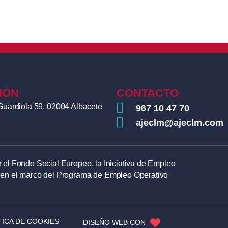
ráctico: «Internacionalización y Seguimiento de Co
ers Consultores
IÓN
CONTACTO
Guardiola 59, 02004 Albacete
967 10 47 70
ajeclm@ajeclm.com
 el Fondo Social Europeo, la Iniciativa de Empleo
 en el marco del Programa de Empleo Operativo
TICA DE COOKIES
DISEÑO WEB CON