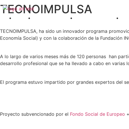
TECNOIMPULSA
Ir
al
Inicio
Sobre Nosotros
AJEs Provinciales
V
contenido
TECNOIMPULSA, ha sido un innovador programa promovido 
Economía Social) y con la colaboración de la Fundación I
A lo largo de varios meses más de 120 personas han partic
desarrollo profesional que se ha llevado a cabo en varias 
El programa estuvo impartido por grandes expertos del secto
Proyecto subvencionado por el
Fondo Social de Europeo
+