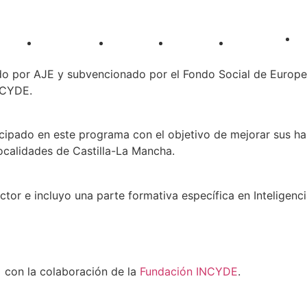
iveros
Formación
Eventos
Noticias
Contacto
por AJE y subvencionado por el Fondo Social de Europeo
NCYDE.
ipado en este programa con el objetivo de mejorar sus habi
localidades de Castilla-La Mancha.
r e incluyo una parte formativa específica en Inteligencia 
 con la colaboración de la
Fundación INCYDE
.