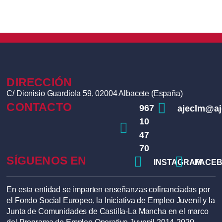
Más información
ANTERIOR
SIGUIENTE
DIRECCIÓN
C/ Dionisio Guardiola 59, 02004 Albacete (España)
CONTACTO
967
ajeclm@a
10
47
70
SÍGUENOS EN
INSTAGRAM
FACE
En esta entidad se imparten enseñanzas cofinanciadas por
el Fondo Social Europeo, la Iniciativa de Empleo Juvenil y la
Junta de Comunidades de Castilla-La Mancha en el marco