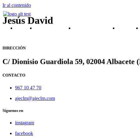
Ir al contenido
Jesús David
Inicio
Sobre Nosotros
AJEs Provinciales
Viveros
DIRECCIÓN
C/ Dionisio Guardiola 59, 02004 Albacete 
CONTACTO
967 10 47 70
ajeclm@ajeclm.com
Síguenos en
instagram
facebook