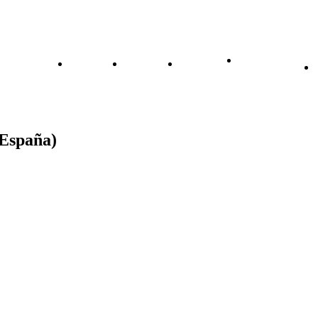
Formación
Eventos
Noticias
Contacto
Aula Virtual
(España)