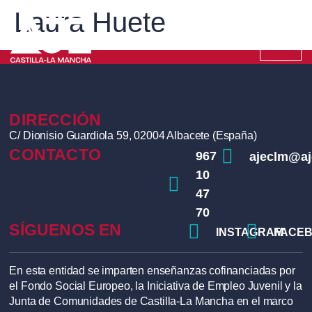
Laura Huete
DIRECCIÓN
C/ Dionisio Guardiola 59, 02004 Albacete (España)
CONTACTO
967
ajeclm@a
10
47
70
SÍGUENOS EN
INSTAGRAM
FACE
En esta entidad se imparten enseñanzas cofinanciadas por
el Fondo Social Europeo, la Iniciativa de Empleo Juvenil y la
Junta de Comunidades de Castilla-La Mancha en el marco